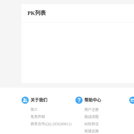
PK列表
关于我们
帮助中心
简介
用户注册
免责声明
挑战流程
商务合作(QQ:2850289611)
纠纷异议
商城兑换