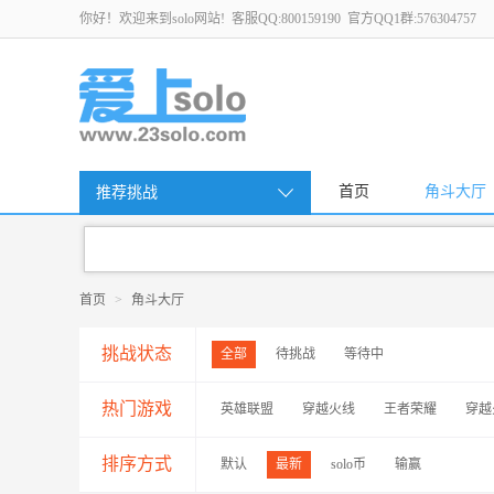
你好！欢迎来到solo网站! 客服QQ:800159190 官方QQ1群:576304757
首页
角斗大厅
推荐挑战
首页
>
角斗大厅
挑战状态
全部
待挑战
等待中
热门游戏
英雄联盟
穿越火线
王者荣耀
穿越
排序方式
默认
最新
solo币
输赢