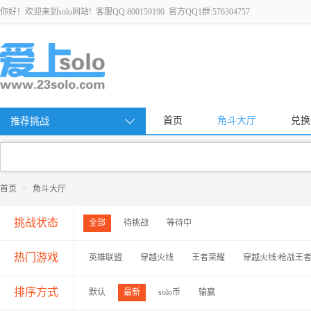
你好！欢迎来到solo网站! 客服QQ:800159190 官方QQ1群:576304757
首页
角斗大厅
兑换
推荐挑战
首页
>
角斗大厅
挑战状态
全部
待挑战
等待中
热门游戏
英雄联盟
穿越火线
王者荣耀
穿越火线:枪战王
排序方式
默认
最新
solo币
输赢