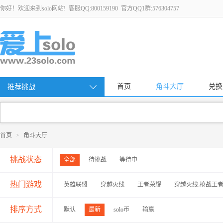
你好！欢迎来到solo网站! 客服QQ:800159190 官方QQ1群:576304757
首页
角斗大厅
兑换
推荐挑战
首页
>
角斗大厅
挑战状态
全部
待挑战
等待中
热门游戏
英雄联盟
穿越火线
王者荣耀
穿越火线:枪战王
排序方式
默认
最新
solo币
输赢