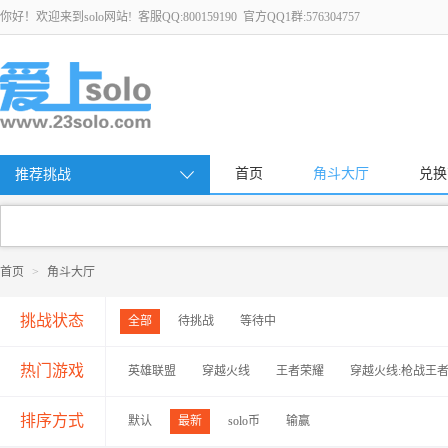
你好！欢迎来到solo网站! 客服QQ:800159190 官方QQ1群:576304757
首页
角斗大厅
兑换
推荐挑战
首页
>
角斗大厅
挑战状态
全部
待挑战
等待中
热门游戏
英雄联盟
穿越火线
王者荣耀
穿越火线:枪战王
排序方式
默认
最新
solo币
输赢