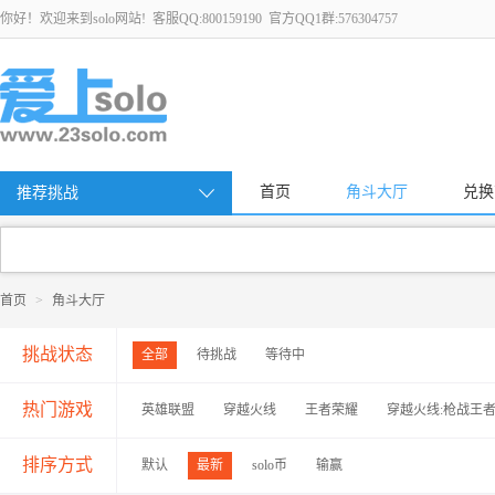
你好！欢迎来到solo网站! 客服QQ:800159190 官方QQ1群:576304757
首页
角斗大厅
兑换
推荐挑战
首页
>
角斗大厅
挑战状态
全部
待挑战
等待中
热门游戏
英雄联盟
穿越火线
王者荣耀
穿越火线:枪战王
排序方式
默认
最新
solo币
输赢