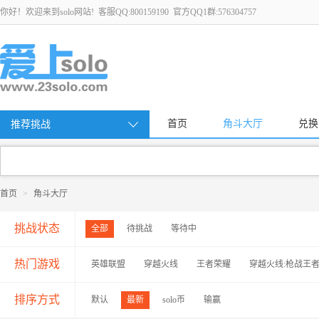
你好！欢迎来到solo网站! 客服QQ:800159190 官方QQ1群:576304757
首页
角斗大厅
兑换
推荐挑战
首页
>
角斗大厅
挑战状态
全部
待挑战
等待中
热门游戏
英雄联盟
穿越火线
王者荣耀
穿越火线:枪战王
排序方式
默认
最新
solo币
输赢