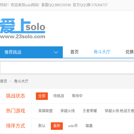
你好！欢迎来到solo网站! 客服QQ:800159190 官方QQ1群:576304757
首页
角斗大厅
兑换
推荐挑战
首页
>
角斗大厅
挑战状态
全部
待挑战
等待中
热门游戏
英雄联盟
穿越火线
王者荣耀
穿越火线:枪战王
排序方式
默认
最新
solo币
输赢