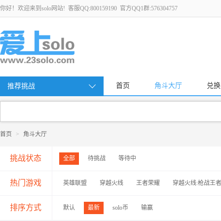
你好！欢迎来到solo网站! 客服QQ:800159190 官方QQ1群:576304757
首页
角斗大厅
兑换
推荐挑战
首页
>
角斗大厅
挑战状态
全部
待挑战
等待中
热门游戏
英雄联盟
穿越火线
王者荣耀
穿越火线:枪战王
排序方式
默认
最新
solo币
输赢