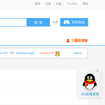
登录
注册
充值
个人中心
帮助
发起挑战
或者
下载检测器
345
VS
haofengchangyin
manasxx345
manasxx345
VS
haofengcha
QQ在线咨询