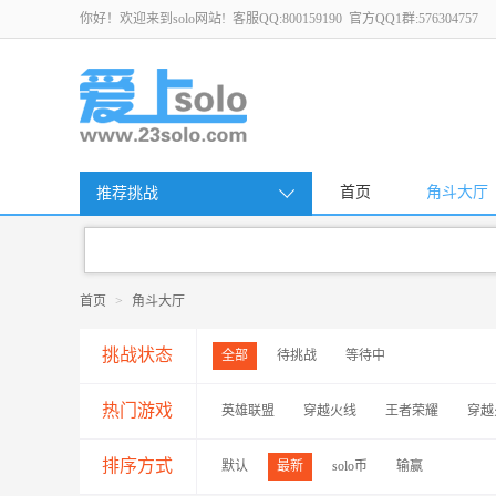
你好！欢迎来到solo网站! 客服QQ:800159190 官方QQ1群:576304757
首页
角斗大厅
推荐挑战
首页
>
角斗大厅
挑战状态
全部
待挑战
等待中
热门游戏
英雄联盟
穿越火线
王者荣耀
穿越
排序方式
默认
最新
solo币
输赢