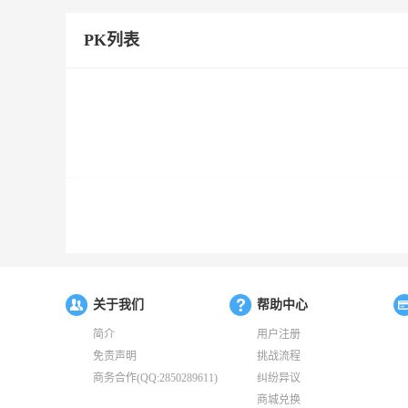
PK列表
关于我们
帮助中心
简介
用户注册
免责声明
挑战流程
商务合作(QQ:2850289611)
纠纷异议
商城兑换