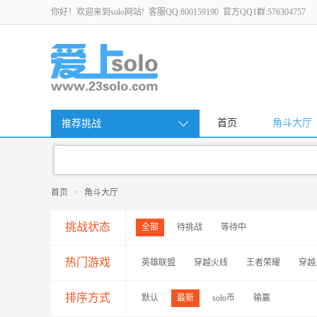
你好！欢迎来到solo网站! 客服QQ:800159190 官方QQ1群:576304757
首页
角斗大厅
推荐挑战
首页
>
角斗大厅
挑战状态
全部
待挑战
等待中
热门游戏
英雄联盟
穿越火线
王者荣耀
穿越
排序方式
默认
最新
solo币
输赢