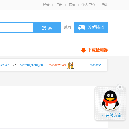
登录
注册
充值
个人中心
帮助
发起挑战
或者
下载检测器
x345
VS
haofengchangyin
manasxx345
manasxx345
VS
haofengch
QQ在线咨询