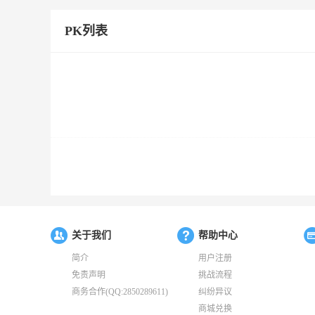
PK列表
关于我们
帮助中心
简介
用户注册
免责声明
挑战流程
商务合作(QQ:2850289611)
纠纷异议
商城兑换