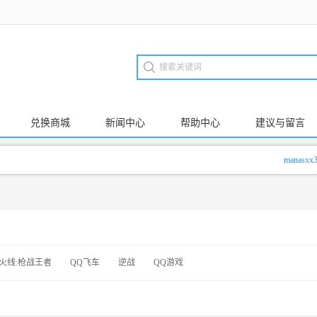
兑换商城
新闻中心
帮助中心
建议与留言
manasxx345
火线:枪战王者
QQ飞车
逆战
QQ游戏