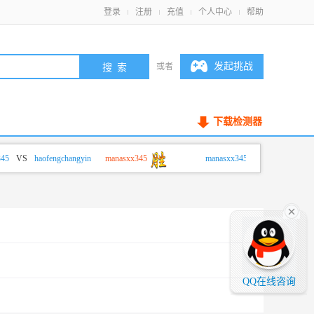
登录
注册
充值
个人中心
帮助
发起挑战
或者
下载检测器
VS
haofengchangyin
manasxx345
manasxx345
VS
haofengchangy
QQ在线咨询