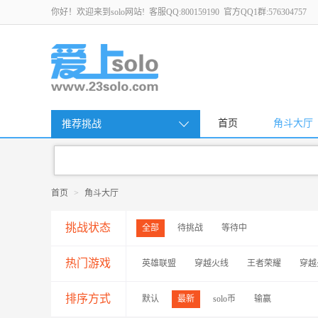
你好！欢迎来到solo网站! 客服QQ:800159190 官方QQ1群:576304757
首页
角斗大厅
推荐挑战
首页
>
角斗大厅
挑战状态
全部
待挑战
等待中
热门游戏
英雄联盟
穿越火线
王者荣耀
穿越
排序方式
默认
最新
solo币
输赢