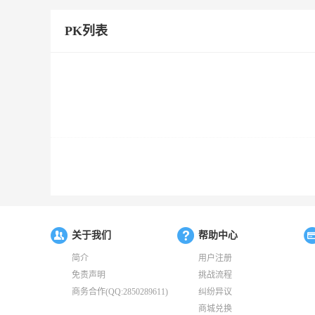
PK列表
关于我们
帮助中心
简介
用户注册
免责声明
挑战流程
商务合作(QQ:2850289611)
纠纷异议
商城兑换