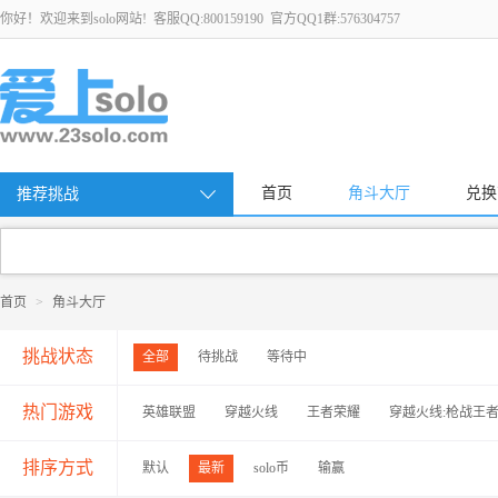
你好！欢迎来到solo网站! 客服QQ:800159190 官方QQ1群:576304757
首页
角斗大厅
兑换
推荐挑战
首页
>
角斗大厅
挑战状态
全部
待挑战
等待中
热门游戏
英雄联盟
穿越火线
王者荣耀
穿越火线:枪战王
排序方式
默认
最新
solo币
输赢