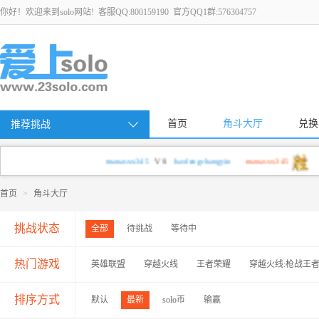
你好！欢迎来到solo网站! 客服QQ:800159190 官方QQ1群:576304757
首页
角斗大厅
兑换
推荐挑战
manasxx345
VS
haofengchangyin
manasxx345
首页
>
角斗大厅
挑战状态
全部
待挑战
等待中
热门游戏
英雄联盟
穿越火线
王者荣耀
穿越火线:枪战王
排序方式
默认
最新
solo币
输赢