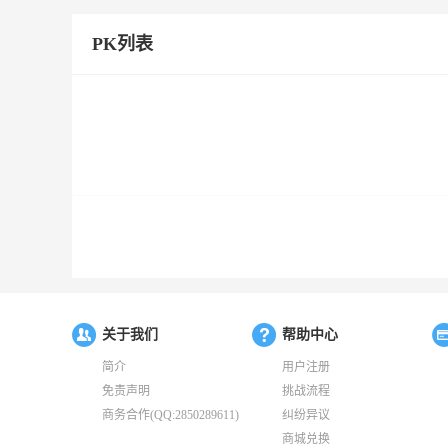
PK列表
关于我们
帮助中心
简介
用户注册
免责声明
挑战流程
商务合作(QQ:2850289611)
纠纷异议
商城兑换