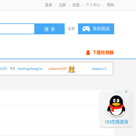
登录
注册
充值
个人中心
帮助
发起挑战
或者
下载检测器
45
VS
haofengchangyin
manasxx345
manasxx345
VS
haofengchan
QQ在线咨询