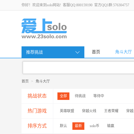
你好！欢迎来到solo网站! 客服QQ:800159190 官方QQ1群:576304757
首页
角斗大厅
推荐挑战
首页
>
角斗大厅
挑战状态
全部
待挑战
等待中
热门游戏
英雄联盟
穿越火线
王者荣耀
穿越
排序方式
默认
最新
solo币
输赢