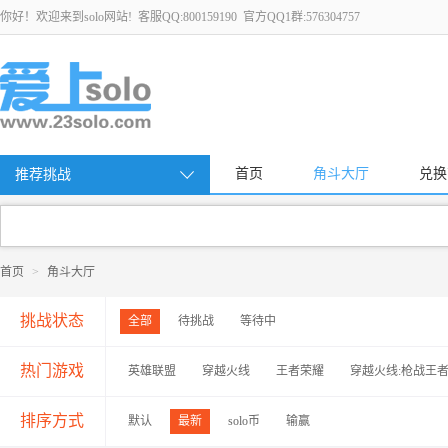
你好！欢迎来到solo网站! 客服QQ:800159190 官方QQ1群:576304757
首页
角斗大厅
兑换
推荐挑战
首页
>
角斗大厅
挑战状态
全部
待挑战
等待中
热门游戏
英雄联盟
穿越火线
王者荣耀
穿越火线:枪战王
排序方式
默认
最新
solo币
输赢