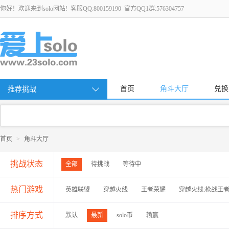
你好！欢迎来到solo网站! 客服QQ:800159190 官方QQ1群:576304757
首页
角斗大厅
兑换
推荐挑战
首页
>
角斗大厅
挑战状态
全部
待挑战
等待中
热门游戏
英雄联盟
穿越火线
王者荣耀
穿越火线:枪战王
排序方式
默认
最新
solo币
输赢