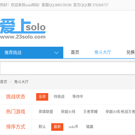
你好！欢迎来到solo网站! 客服QQ:800159190 官方QQ1群:576304757
首页
角斗大厅
兑换
推荐挑战
首页
>
角斗大厅
挑战状态
全部
待挑战
等待中
热门游戏
英雄联盟
穿越火线
王者荣耀
穿越火线:枪战王
排序方式
默认
最新
solo币
输赢