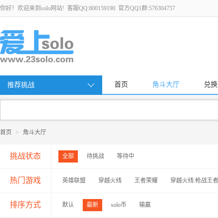
你好！欢迎来到solo网站! 客服QQ:800159190 官方QQ1群:576304757
首页
角斗大厅
兑换
推荐挑战
首页
>
角斗大厅
挑战状态
全部
待挑战
等待中
热门游戏
英雄联盟
穿越火线
王者荣耀
穿越火线:枪战王
排序方式
默认
最新
solo币
输赢